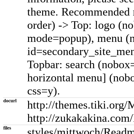
theme. Recommended m
order) -> Top: logo (n
mode=popup), menu (n
id=secondary_site_men
Topbar: search (nobox=
horizontal menu] (nobo
css=y).
docurl
http://themes.tiki.org
http://zukakakina.com
files
styles/mittwoch/Readm